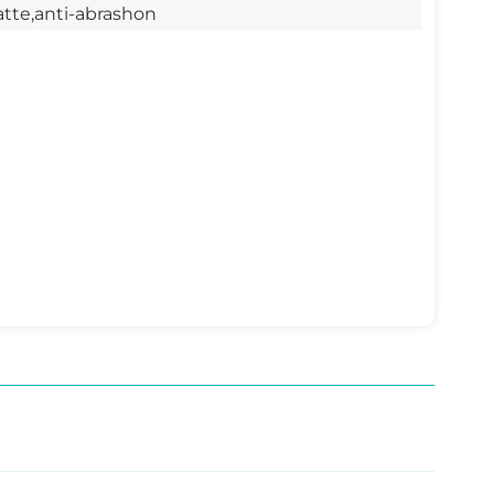
Indonesia
atte,anti-abrashon
بالعربية
हिंदी