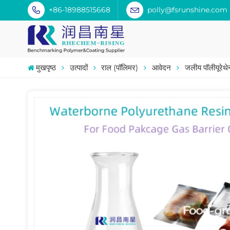
+86-18988515668
polly@fsrunshine.com
मुखपृष्ठ
उत्पादों
राल (पॉलिमर)
आवेदन
जलीय पॉलीयूरेथ