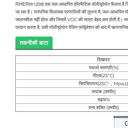
RHERI®1208 एक जल-आधारित एलिफैटिक पॉलीयूरेथेन फैलाव है जिसमें
जा रहा है। पारंपरिक विलायक प्रणालियों की तुलना में, जल-आधारित पॉ
ज्वलनशील नहीं होता और जिसमें VOC की मात्रा बेहद कम होती है। व्यवह
प्रदान करता है; उसी पॉलीयूरेथेन रेज़िन फॉर्मूलेशन को बाद में ऋणा
तकनीकी डाटा
दिखावट
यथार्थ सामग्री(%)
पीएच(25°C)
चिपचिपापन(25C°，Mpa.s
मापांक (एमपीए)
बढ़ाव%
तन्य शक्ति (एमपीए)