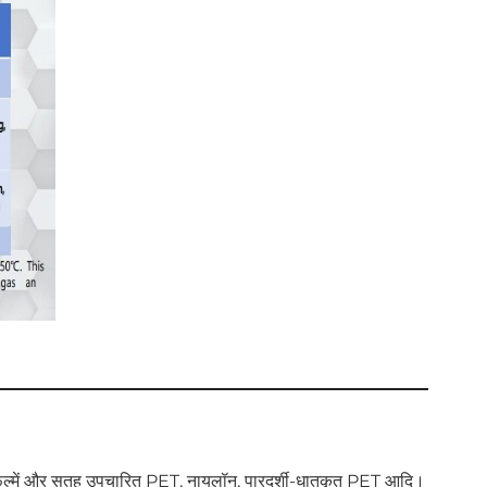
 फ़िल्में और सतह उपचारित PET, नायलॉन, पारदर्शी-धातुकृत PET आदि।