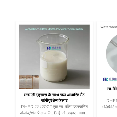
स्व-म
मखमली एहसास के साथ जल आधारित मैट
पॉलीयूरेथेन फैलाव
RHERI
RHERI®U200T एक स्व-मैटिंग जलजनित
एलिफैटिक 
पॉलीयूरेथेन फैलाव PUD है जो उत्कृष्ट मखमली
पीयू राल