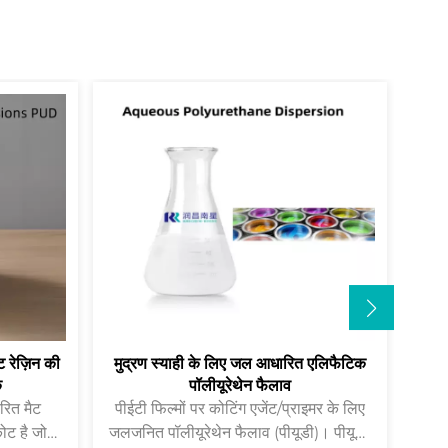
ट रेज़िन की
मुद्रण स्याही के लिए जल आधारित एलिफैटिक
पै
क
पॉलीयूरेथेन फैलाव
पीईटी फिल्मों पर कोटिंग एजेंट/प्राइमर के लिए
जल-ज
ोट है जो
जलजनित पॉलीयूरेथेन फैलाव (पीयूडी)। पीयूडी,
बनान