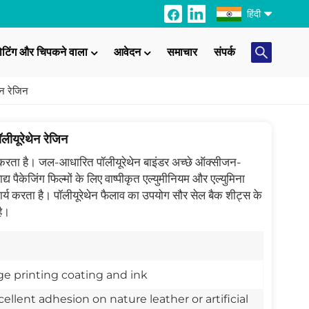
हिंदी
ोटिंग और चिपकने वाला
आवेदन
समाचार
संपर्क
English
न रेजिन
Français
Italiano
ीयूरेथेन रेजिन
Русский
 करता है। जल-आधारित पॉलीयूरेथेन बाइंडर अच्छे ऑक्सीजन-
 पैकेजिंग फिल्मों के लिए वाष्पीकृत एल्युमीनियम और एल्युमिना
Español
ार्य करता है। पॉलीयूरेथेन फैलाव का उपयोग सौर सेल बैक शीट्स के
है।
Português
日本語
ge printing coating and ink
Türkçe
cellent adhesion on nature leather or artificial