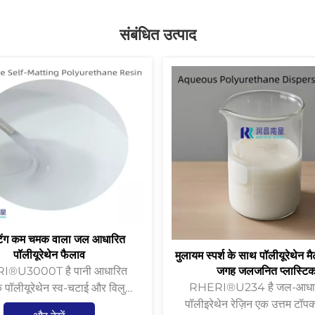
संबंधित उत्पाद
ैटिंग कम चमक वाला जल आधारित
पॉलीयूरेथेन फैलाव
मुलायम स्पर्श के साथ पॉलीयूरेथेन मै
जगह जलजनित प्लास्टि
®U3000T है पानी आधारित
RHERI®U234 है जल-आधारित मैट
पॉलीयूरेथेन स्व-चटाई और विलुप्ति
पॉलीइरेथेन रेज़िन एक उत्तम टॉपक
, कागज, प्लास्टिक फिल्म, चमड़े की