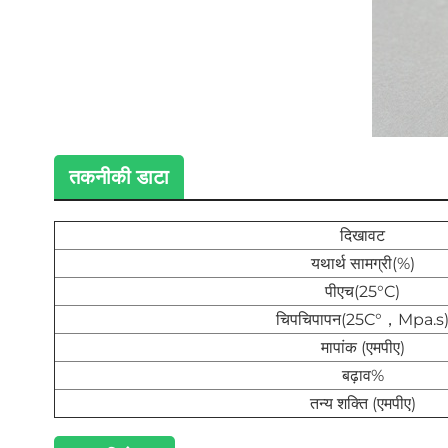
तकनीकी डाटा
दिखावट
यथार्थ सामग्री(%)
पीएच(25°C)
चिपचिपापन(25C°，Mpa.s
मापांक (एमपीए)
बढ़ाव%
तन्य शक्ति (एमपीए)