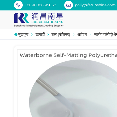
+86-18988515668
polly@fsrunshine.com
मुखपृष्ठ
उत्पादों
राल (पॉलिमर)
आवेदन
जलीय पॉलीयूरेथ