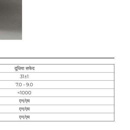
दूधिया सफेद
31±1
7.0 - 9.0
<1000
एन/एम
एन/एम
एन/एम