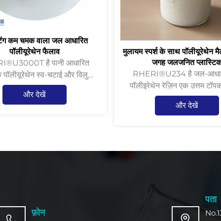
ैटिंग कम चमक वाला जल आधारित
पॉलीयूरेथेन फैलाव
मुलायम स्पर्श के साथ पॉलीयूरेथेन मै
जगह जलजनित प्लास्टि
®U3000T है पानी आधारित
RHERI®U234 है जल-आधारित मैट
पॉलीयूरेथेन स्व-चटाई और विलुप्ति
पॉलीइरेथेन रेज़िन एक उत्तम टॉपक
, कागज, प्लास्टिक फिल्म, चमड़े की
और देखें
खरोंच, पानी और रसायनों के प्रति प्
कपड़ा कोटिंग और मुद्रण के क्षेत्र में
और देखें
के साथ-साथ लचीला और टिकाऊ भी
ूप से लागू उत्कृष्ट हाथ-भावना और
खरोंच के प्रतिरोध के साथ
पता
फ़ोन
No.1