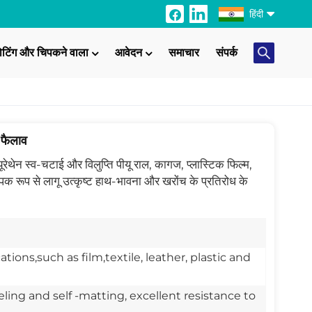
हिंदी
ोटिंग और चिपकने वाला
आवेदन
समाचार
संपर्क
English
Français
Italiano
 फैलाव
Русский
ेथेन स्व-चटाई और विलुप्ति पीयू राल, कागज, प्लास्टिक फिल्म, 
 व्यापक रूप से लागू उत्कृष्ट हाथ-भावना और खरोंच के प्रतिरोध के 
Español
Português
日本語
tions,such as film,textile, leather, plastic and
Türkçe
eling and self -matting, excellent resistance to