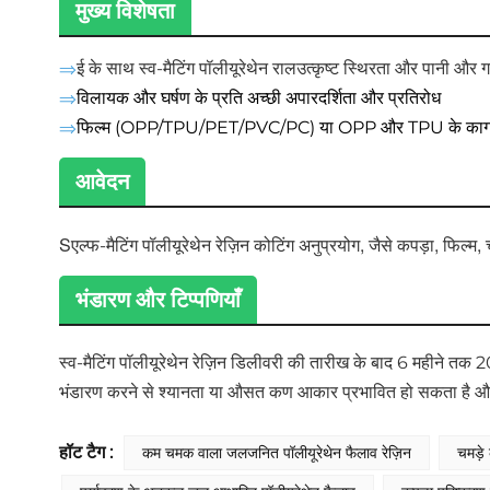
मुख्य विशेषता
⇒
ई के साथ स्व-मैटिंग पॉलीयूरेथेन राल
उत्कृष्ट स्थिरता और पानी और गर
⇒
विलायक और घर्षण के प्रति अच्छी अपारदर्शिता और प्रतिरोध
⇒
फिल्म (OPP/TPU/PET/PVC/PC) या OPP और TPU के काग
आवेदन
S
कोटिंग अनुप्रयोग, जैसे कपड़ा, फिल्म,
एल्फ-मैटिंग पॉलीयूरेथेन रेज़िन
भंडारण और टिप्पणियाँ
स्व-मैटिंग पॉलीयूरेथेन रेज़िन 
डिलीवरी की तारीख के बाद 6 महीने तक 20
भंडारण करने से श्यानता या औसत कण आकार प्रभावित हो सकता है और 
हॉट टैग :
कम चमक वाला जलजनित पॉलीयूरेथेन फैलाव रेज़िन
चमड़े