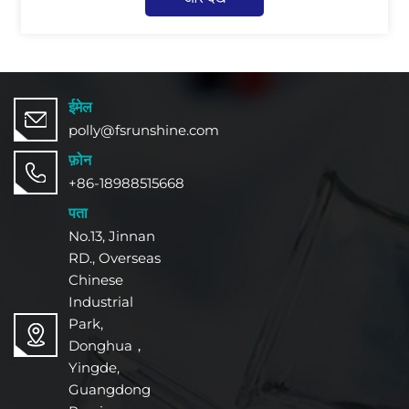
ईमेल
polly@fsrunshine.com
फ़ोन
+86-18988515668
पता
No.13, Jinnan
RD., Overseas
Chinese
Industrial
Park,
Donghua，
Yingde,
Guangdong