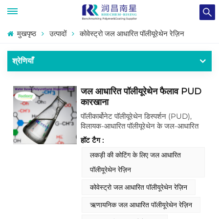
मुखपृष्ठ
उत्पादों
कोवेस्ट्रो जल आधारित पॉलीयूरेथेन रेज़िन
श्रेणियाँ
जल आधारित पॉलीयूरेथेन फैलाव PUD
कारखाना
पॉलीकार्बोनेट पॉलीयूरेथेन डिस्पर्शन (PUD),
विलायक-आधारित पॉलीयूरेथेन के जल-आधारित
विकल्प हैं। विलायक-आधारित रेजिन के विपरीत,
हॉट टैग :
PUD फिल्म निर्माण के लिए जल वाष्पीकरण पर
निर्भर करते हैं। उनकी बहुलक संरचना और
लकड़ी की कोटिंग के लिए जल आधारित
सूत्रीकरण योजक, आसंजन, लचीलेपन और
पॉलीयूरेथेन रेज़िन
स्थायित्व जैसे गुणों को महत्वपूर्ण रूप से प्रभावित
करते हैं। प्रदर्शन को अनुकूलित करने के लिए
कोवेस्ट्रो जल आधारित पॉलीयूरेथेन रेज़िन
उचित सूत्रीकरण अत्यंत महत्वपूर्ण है, क्योंकि
PUD को प्रभावी फिल्म निर्माण और यांत्रिक गुणों
ऋणायनिक जल आधारित पॉलीयूरेथेन रेज़िन
के लिए हाइड्रोफिलिक और हाइड्रोफोबिक घटकों