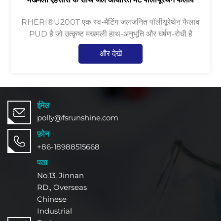
RHERI®U200T एक स्व-मैटिंग जलजनित पॉलीयूरेथेन फैलाव
PUD है जो उत्कृष्ट मखमली हाथ-अनुभूति और घर्षण-रोधी है
और देखें
ईमेल
polly@fsrunshine.com
फ़ोन
+86-18988515668
पता
No.13, Jinnan
RD., Overseas
Chinese
Industrial