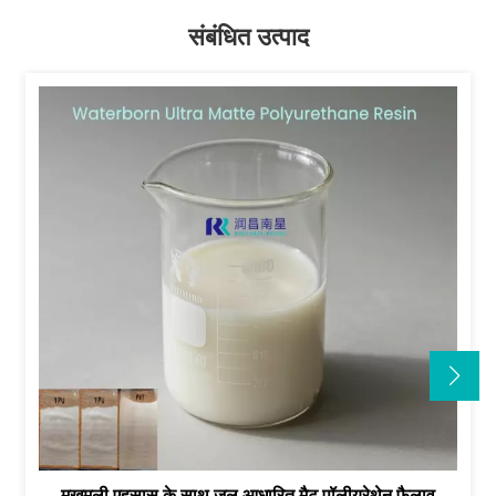
संबंधित उत्पाद
मखमली एहसास के साथ जल आधारित मैट पॉलीयूरेथेन फैलाव