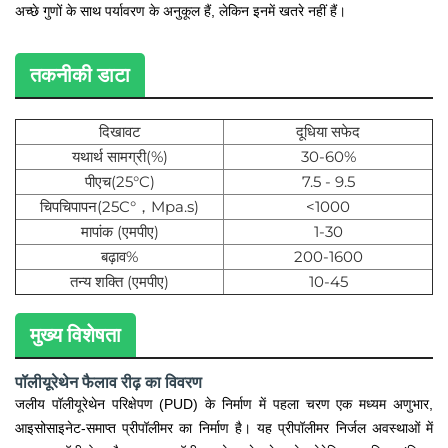
अच्छे गुणों के साथ पर्यावरण के अनुकूल हैं, लेकिन इनमें खतरे नहीं हैं।
तकनीकी डाटा
दिखावट
दूधिया सफेद
यथार्थ सामग्री(%)
30-60%
पीएच(25°C)
7.5 - 9.5
चिपचिपापन(25C°，Mpa.s)
<1000
मापांक (एमपीए)
1-30
बढ़ाव%
200-1600
तन्य शक्ति (एमपीए)
10-45
मुख्य विशेषता
पॉलीयूरेथेन फैलाव रीढ़ का विवरण
जलीय पॉलीयूरेथेन परिक्षेपण (PUD) के निर्माण में पहला चरण एक मध्यम अणुभार,
आइसोसाइनेट-समाप्त प्रीपॉलीमर का निर्माण है। यह प्रीपॉलीमर निर्जल अवस्थाओं में