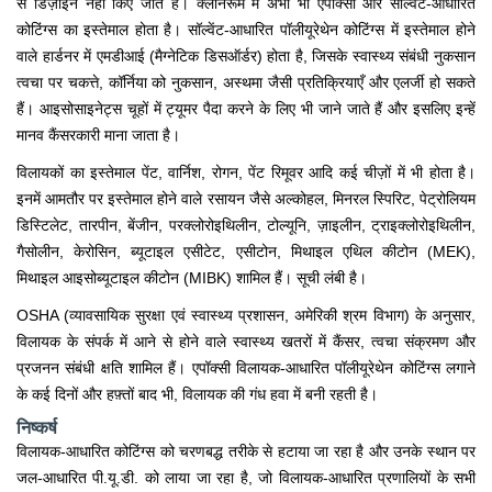
से डिज़ाइन नहीं किए जाते हैं। क्लीनरूम में अभी भी एपॉक्सी और सॉल्वेंट-आधारित
कोटिंग्स का इस्तेमाल होता है। सॉल्वेंट-आधारित पॉलीयूरेथेन कोटिंग्स में इस्तेमाल होने
वाले हार्डनर में एमडीआई (मैग्नेटिक डिसऑर्डर) होता है, जिसके स्वास्थ्य संबंधी नुकसान
त्वचा पर चकत्ते, कॉर्निया को नुकसान, अस्थमा जैसी प्रतिक्रियाएँ और एलर्जी हो सकते
हैं। आइसोसाइनेट्स चूहों में ट्यूमर पैदा करने के लिए भी जाने जाते हैं और इसलिए इन्हें
मानव कैंसरकारी माना जाता है।
विलायकों का इस्तेमाल पेंट, वार्निश, रोगन, पेंट रिमूवर आदि कई चीज़ों में भी होता है।
इनमें आमतौर पर इस्तेमाल होने वाले रसायन जैसे अल्कोहल, मिनरल स्पिरिट, पेट्रोलियम
डिस्टिलेट, तारपीन, बेंजीन, परक्लोरोइथिलीन, टोल्यूनि, ज़ाइलीन, ट्राइक्लोरोइथिलीन,
गैसोलीन, केरोसिन, ब्यूटाइल एसीटेट, एसीटोन, मिथाइल एथिल कीटोन (MEK),
मिथाइल आइसोब्यूटाइल कीटोन (MIBK) शामिल हैं। सूची लंबी है।
OSHA (व्यावसायिक सुरक्षा एवं स्वास्थ्य प्रशासन, अमेरिकी श्रम विभाग) के अनुसार,
विलायक के संपर्क में आने से होने वाले स्वास्थ्य खतरों में कैंसर, त्वचा संक्रमण और
प्रजनन संबंधी क्षति शामिल हैं। एपॉक्सी विलायक-आधारित पॉलीयूरेथेन कोटिंग्स लगाने
के कई दिनों और हफ़्तों बाद भी, विलायक की गंध हवा में बनी रहती है।
निष्कर्ष
विलायक-आधारित कोटिंग्स को चरणबद्ध तरीके से हटाया जा रहा है और उनके स्थान पर
जल-आधारित पी.यू.डी. को लाया जा रहा है, जो विलायक-आधारित प्रणालियों के सभी