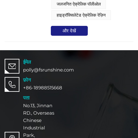
होती है। हाइड्रॉक्सिल ऐक्रेलिक पॉलीलॉल
जलजनित ऐक्रेलिक पॉलीओल​
डिस्पर्सन की अनूठी संरचना बहुमुखी अनुप्रयोगों
को सक्षम बनाती है।
हाइड्रॉक्सिलेटेड ऐक्रेलिक रेज़िन​
और देखें
ईमेल
polly@fsrunshine.com
फ़ोन
+86-18988515668
पता
No.13, Jinnan
RD., Overseas
Chinese
Industrial
Park,