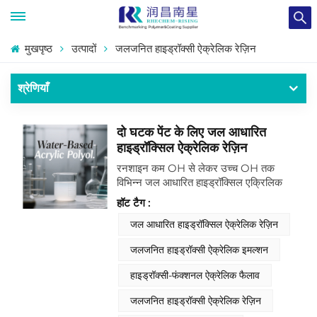
मुखपृष्ठ
उत्पादों
जलजनित हाइड्रॉक्सी ऐक्रेलिक रेज़िन
श्रेणियाँ
दो घटक पेंट के लिए जल आधारित
हाइड्रॉक्सिल ऐक्रेलिक रेज़िन
रनशाइन कम OH से लेकर उच्च OH तक
विभिन्न जल आधारित हाइड्रॉक्सिल एक्रिलिक
रेज़िन का उत्पादन करता है।जलजनित
हॉट टैग :
हाइड्रॉक्सी ऐक्रेलिक रेज़िन एक जल-आधारित
बहुलक है जिसमें हाइड्रॉक्सिल समूह होते हैं, और
जल आधारित हाइड्रॉक्सिल ऐक्रेलिक रेज़िन
कम वाष्पशील कार्बनिक यौगिक (VOC) उत्सर्जन
जलजनित हाइड्रॉक्सी ऐक्रेलिक इमल्शन
के साथ, यह सख्त पर्यावरणीय नियमों का पालन
करता है। इसके अलावा, इसमें अच्छी फिल्म-निर्माण
हाइड्रॉक्सी-फंक्शनल ऐक्रेलिक फैलाव
क्षमता होती है। कोटिंग्स में तैयार होने पर, यह एक
सतत और एकसमान फिल्म बना सकता है, जिससे
जलजनित हाइड्रॉक्सी ऐक्रेलिक रेज़िन
विभिन्न सबस्ट्रेट्स पर अच्छी कवरेज सुनिश्चित