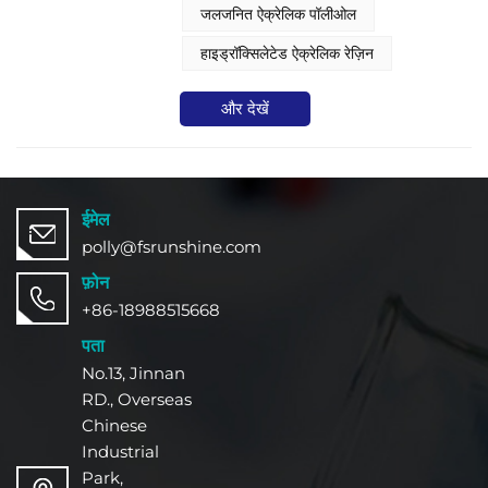
होती है। हाइड्रॉक्सिल ऐक्रेलिक पॉलीलॉल
जलजनित ऐक्रेलिक पॉलीओल​
डिस्पर्सन की अनूठी संरचना बहुमुखी अनुप्रयोगों
को सक्षम बनाती है।
हाइड्रॉक्सिलेटेड ऐक्रेलिक रेज़िन​
और देखें
ईमेल
polly@fsrunshine.com
फ़ोन
+86-18988515668
पता
No.13, Jinnan
RD., Overseas
Chinese
Industrial
Park,