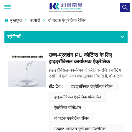
मुखपृष्ठ
उत्पादों
दो घटक ऐक्रेलिक रेजिन
श्रेणियाँ
उच्च-प्रदर्शन PU कोटिंग्स के लिए
हाइड्रॉक्सिल कार्यात्मक ऐक्रेलिक
पॉलीओल
हाइड्रॉक्सिल-कार्यात्मक ऐक्रेलिक रेजिन कोटिंग
उद्योग में एक आवश्यक भूमिका निभाते हैं, दो-घटक
पॉलीयूरेथेन (2K PU) प्रणालियों में प्रमुख
हॉट टैग :
हाइड्रॉक्सिल ऐक्रेलिक रेजिन
घटकों के रूप में कार्य करते हैं। ये रेजिन
हाइड्रॉक्सिल (-OH) समूह प्रदान करते हैं जो
हाइड्रॉक्सिल ऐक्रेलिक पॉलीओल
आइसोसाइनेट क्रॉसलिंकर्स के साथ अभिक्रिया
करके टिकाऊ, उच्च-प्रदर्शन कोटिंग्स बनाते हैं।
ऐक्रेलिक पॉलीओल
रनशाइन ऐक्रेलिक पॉलीओल्स का एक व्यापक
पोर्टफोलियो तैयार करता है, जिसे हाइड्रॉक्सिल
दो घटक ऐक्रेलिक रेजिन
मान, आणविक भार, ठोस सामग्री और विलायक
प्रकार के आधार पर वर्गीकृत किया जाता है—
उत्कृष्ट आसंजन गुणों वाला ऐक्रेलिक