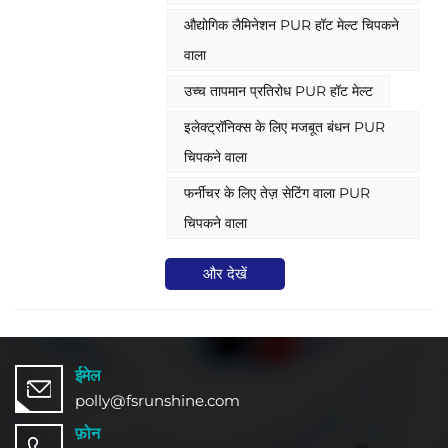
यह विभिन्न सामग्रियों की सतह पर एक उच्च-
औद्योगिक लैमिनेशन PUR हॉट मेल्ट चिपकने
शक्ति, एंटी-एजिंग और प्रभाव-प्रतिरोधी बंधन
इंटरफ़ेस बना सकता है। औद्योगिक निर्माण,
वाला
इलेक्ट्रॉनिक उपकरणों, फर्नीचर और निर्माण
उच्च तापमान प्रतिरोध PUR हॉट मेल्ट
सामग्री, पैकेजिंग और मुद्रण, और अन्य क्षेत्रों में
व्यापक रूप से उपयोग किया जाता है, यह उद्यमों को
इलेक्ट्रॉनिक्स के लिए मजबूत बंधन PUR
कुशल, पर्यावरण के अनुकूल और विश्वसनीय बंधन
समाधान प्रदान करता है।
चिपकने वाला
फर्नीचर के लिए तेज़ सेटिंग वाला PUR
चिपकने वाला
और देखें
ईमेल
polly@fsrunshine.com
फ़ोन