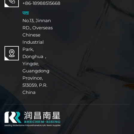
+86-18988515668
पता
No.13, Jinnan
RD., Overseas
Chinese
Industrial
Park,
Donghua，
Yingde,
Guangdong
Province,
513059, P.R.
China