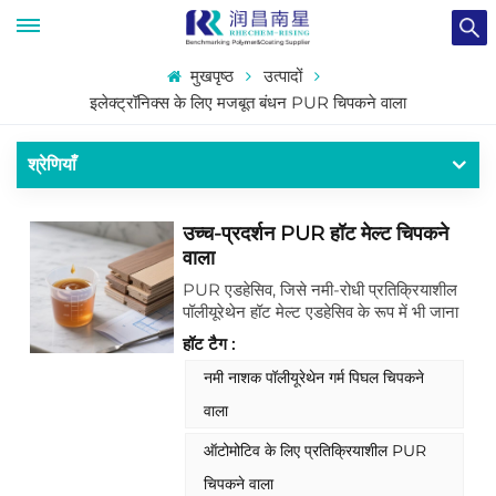
मुखपृष्ठ
उत्पादों
इलेक्ट्रॉनिक्स के लिए मजबूत बंधन PUR चिपकने वाला
श्रेणियाँ
उच्च-प्रदर्शन PUR हॉट मेल्ट चिपकने
वाला
PUR एडहेसिव, जिसे नमी-रोधी प्रतिक्रियाशील
पॉलीयूरेथेन हॉट मेल्ट एडहेसिव के रूप में भी जाना
जाता है, एक उच्च-प्रदर्शन बंधन सामग्री है जो
हॉट टैग :
हवा में नमी के साथ रासायनिक अभिक्रिया द्वारा
ठीक होती है। यह एडहेसिव में विलायक वाष्पीकरण
नमी नाशक पॉलीयूरेथेन गर्म पिघल चिपकने
की पारंपरिक उपचार विधि का उपयोग नहीं करता है,
वाला
और उपचार प्रक्रिया के दौरान कोई हानिकारक
पदार्थ उत्पन्न नहीं करता है। हॉट मेल्ट एडहेसिव
ऑटोमोटिव के लिए प्रतिक्रियाशील PUR
की तेज़ स्थिति और संरचनात्मक एडहेसिव के
चिपकने वाला
दीर्घकालिक बंधन प्रदर्शन के लाभों को मिलाकर,