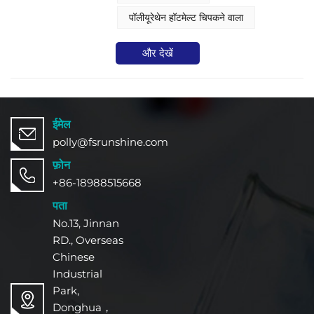
लिए उत्कृष्ट तन्य शक्ति और दीर्घकालिक
पॉलीयूरेथेन हॉटमेल्ट चिपकने वाला
विश्वसनीयता प्रदान करता है।
और देखें
ईमेल
polly@fsrunshine.com
फ़ोन
+86-18988515668
पता
No.13, Jinnan
RD., Overseas
Chinese
Industrial
Park,
Donghua，