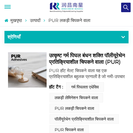
मुखपृष्ठ
उत्पादों
PUR लकड़ी चिपकने वाला
श्रेणियाँ
उत्कृष्ट गर्म पिघल बंधन शक्ति पॉलीयूरेथेन
प्रतिक्रियाशील चिपकने वाला (PUR)
PUR हॉट मेल्ट चिपकने वाला यह एक
प्रतिक्रियाशील बहुलक प्रणाली है जो नमी-उपचार
तकनीक का उपयोग करके अद्वितीय बंधन स्थायित्व
हॉट टैग :
गर्म पिघलता एधेसिव
प्रदान करती है। शुरुआत में थर्मोप्लास्टिक के रूप
में प्रयुक्त, यह परिवेशी नमी के संपर्क में आने पर
लकड़ी लेमिनेशन चिपकने वाला
एक अपरिवर्तनीय रासायनिक क्रॉस-लिंकिंग
अभिक्रिया से गुज़रती है और एक टिकाऊ थर्मोसेट
PUR लकड़ी चिपकने वाला
बहुलक नेटवर्क में परिवर्तित हो जाती है। इसके
परिणामस्वरूप ऊष्मा, रसायनों और प्लास्टिसाइज़र
पॉलीयूरेथेन प्रतिक्रियाशील चिपकने वाला
के प्रति असाधारण प्रतिरोध प्राप्त होता है, जो
सबसे अधिक मांग वाले औद्योगिक अनुप्रयोगों के
PUR चिपकने वाला