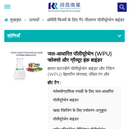
मुखपृष्ठ
उत्पादों
ओपीपी फिल्मों के लिए गैर-पीलापन पॉलीयूरेथेन बाइंडर
श्रेणियाँ
जल-आधारित पॉलीयूरेथेन (WPU)
फ्लेक्सो और ग्रैव्यूर इंक बाइंडर
हमारा वाटरबोर्न पॉलीयूरेथेन बाइंडर और रेज़िन
(WPU) बेहतरीन संगतता, जीवंत रंग और
टिकाऊ प्रिंट सुनिश्चित करता है। इस अभिनव
हॉट टैग :
समाधान के साथ अपने प्रिंटिंग प्रदर्शन को बेहतर
बनाएँ जो उच्चतम उद्योग मानकों को पूरा करता है।
फ्लेक्सोग्राफिक स्याही के लिए जल-आधारित
ग्रेव्योर इंक के लिए हमारे वाटर पिगमेंट-आधारित
पॉलीयूरेथेन बाइंडर
डिस्पर्सन के बारे में अधिक जानकारी के लिए हमसे
बेझिझक संपर्क करें।
खाद्य पैकेजिंग के लिए पर्यावरण-अनुकूल
पॉलीयूरेथेन बाइंडर