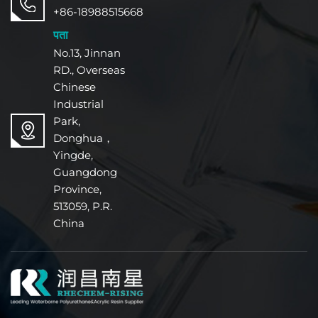
+86-18988515668
पता
No.13, Jinnan
RD., Overseas
Chinese
Industrial
Park,
Donghua，
Yingde,
Guangdong
Province,
513059, P.R.
China