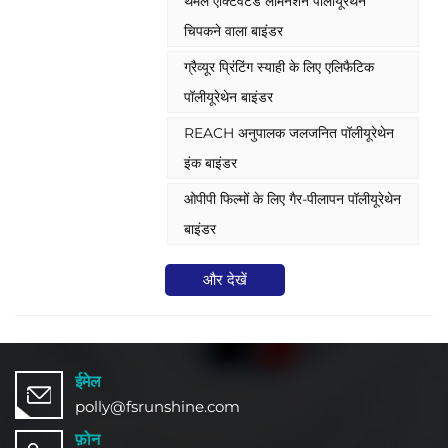
थर्मल एक्टिवेटेड लैमिनेशन पॉलीयूरेथेन
चिपकने वाला बाइंडर
ग्रैव्यूर प्रिंटिंग स्याही के लिए एलिफैटिक
पॉलीयूरेथेन बाइंडर
REACH अनुपालक जलजनित पॉलीयूरेथेन
इंक बाइंडर
ओपीपी फिल्मों के लिए गैर-पीलापन पॉलीयूरेथेन
बाइंडर
और देखें
ईमेल
polly@fsrunshine.com
फ़ोन