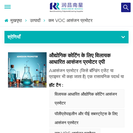
मुखपृष्ठ
उत्पादों
कम VOC आसंजन प्रमोटर
श्रेणियाँ
औद्योगिक कोटिंग के लिए विलायक
आधारित आसंजन प्रमोटर एपी
Aआसंजन प्रमोटर (जिसे बॉन्डिंग एजेंट या
प्राइमर भी कहा जाता है) एक रासायनिक पदार्थ या
लेप है जिसे दो असमान पदार्थों, जैसे कि किसी
हॉट टैग :
सब्सट्रेट (जैसे, धातु, प्लास्टिक, लकड़ी या काँच)
और उसके बाद बनने वाले लेप, चिपकने वाले पदार्थ
विलायक आधारित औद्योगिक कोटिंग आसंजन
या स्याही के बीच बंधन शक्ति बढ़ाने के लिए
प्रमोटर
डिज़ाइन किया गया है। यह एक सेतु का काम करता
है, जो सतह की खराब अनुकूलता को दूर करता है
पॉलीप्रोपाइलीन और पीई सबस्ट्रेट्स के लिए
जिससे अन्यथा छिलने, परत उखड़ने या कमज़ोर
आसंजन प्रमोटर
आसंजन की समस्या हो सकती है।