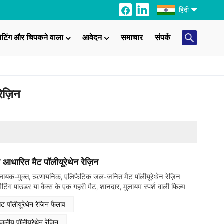
हिंदी
ोटिंग और चिपकने वाला
आवेदन
समाचार
संपर्क
English
Français
ेज़िन
Italiano
Русский
Español
Português
 आधारित मैट पॉलीयूरेथेन रेज़िन
मुक्त, ऋणायनिक, एलिफैटिक जल-जनित मैट पॉलीयूरेथेन रेज़िन
日本語
मैटिंग पाउडर या वैक्स के एक गहरी मैट, शानदार, मुलायम स्पर्श वाली फिल्म
ा है। यह डिस्पर्सन परिवेशी या बलपूर्वक शुष्क परिस्थितियों में सुसंगत
 पॉलीयूरेथेन रेज़िन फैलाव
Türkçe
तरीय पैकेजिंग, सजावट, चमड़ा, कपड़ा और विशेष कागज़ कोटिंग्स के लिए
जलीय पॉलीयूरेथेन रेज़िन