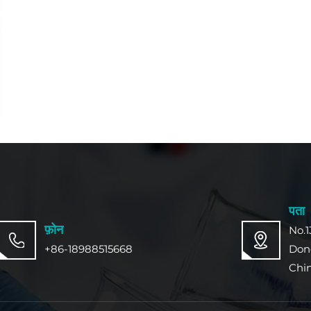
पता
फ़ोन
No.1
+86-18988515668
Don
Chi