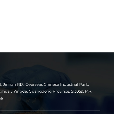
3, Jinnan RD., Overseas Chinese Industrial Park,
ghua，Yingde, Guangdong Province, 513059, P.R.
na