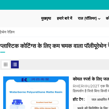
मुखपृष्ठ
हमारे बारे में
राल (पॉलिमर)
क
रेथेन रेज़िन
प्लास्टिक कोटिंग्स के लिए कम चमक वाला पॉलीयूरेथेन र
कोमल स्पर्श के लिए जल
RHERI®U202T एक विलायक-
डिस्पर्सन है जिसे बिना किसी 
बनाने के लिए डिज़ाइन किया गय
हॉट टैग :
जल आधारित मैट
फिल्में बनाता है और उच्च-स्
डिज़ाइन किया गया है।
चमड़े की फिनिशिंग के लिए 