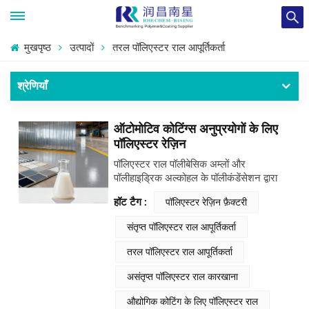
मुखपृष्ठ
उत्पादों
तरल पॉलिएस्टर राल आपूर्तिकर्ता
श्रेणियाँ
ऑटोमोटिव कोटिंग्स अनुप्रयोगों के लिए
पॉलिएस्टर रेज़िन
पॉलिएस्टर राल पॉलीबेसिक अम्लों और
पॉलीहाइड्रिक अल्कोहल के पॉलीकंडेंसेशन द्वारा
निर्मित एक सिंथेटिक पॉलीमर है। रनशाइन
हॉट टैग :
पॉलिएस्टर रेज़िन फ़ैक्टरी
पॉलिएस्टर की एक विस्तृत श्रृंखला प्रस्तुत करता
है। राल औद्योगिक कोटिंग्स के लिए, जिसमें उच्च
संतृप्त पॉलिएस्टर राल आपूर्तिकर्ता
आणविक भार वाले ठोस, संतृप्त और असंतृप्त
प्रकार शामिल हैं, जिनमें से प्रत्येक को विशिष्ट
तरल पॉलिएस्टर राल आपूर्तिकर्ता
कोटिंग आवश्यकताओं के अनुरूप बनाया गया है।​
पॉलिएस्टर के प्रमुख पैरामीटर राल ठोस सामग्री,
असंतृप्त पॉलिएस्टर राल कारखाना
चिपचिपापन, हाइड्रॉक्सिल मूल्य, एसिड मूल्य और
घनत्व को कवर करें, सभी औद्योगिक कोटिंग
औद्योगिक कोटिंग के लिए पॉलिएस्टर राल