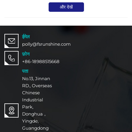
और देखें
ईमेल
polly@fsrunshine.com
फ़ोन
+86-18988515668
पता
No.13, Jinnan
RD., Overseas
Chinese
Industrial
Park,
Donghua，
Yingde,
Guangdong