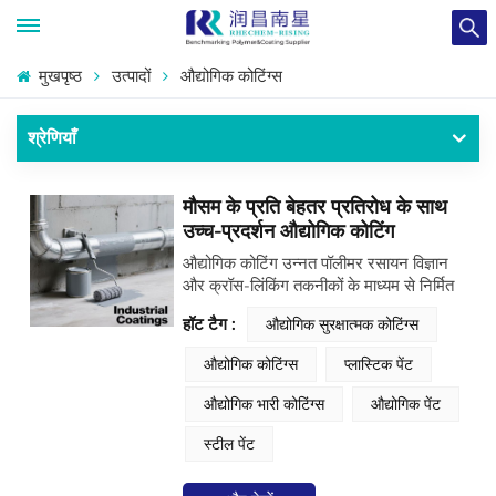
मुखपृष्ठ
उत्पादों
औद्योगिक कोटिंग्स
श्रेणियाँ
मौसम के प्रति बेहतर प्रतिरोध के साथ
उच्च-प्रदर्शन औद्योगिक कोटिंग
औद्योगिक कोटिंग उन्नत पॉलीमर रसायन विज्ञान
और क्रॉस-लिंकिंग तकनीकों के माध्यम से निर्मित
सुरक्षात्मक सामग्रियों के एक परिष्कृत वर्ग का
हॉट टैग :
औद्योगिक सुरक्षात्मक कोटिंग्स
प्रतिनिधित्व करता है। ये उच्च-प्रदर्शन सूत्र,
जैसे कि एपॉक्सी और पॉलीयूरेथेन प्रणालियाँ, धातु
औद्योगिक कोटिंग्स
प्लास्टिक पेंट
और कंक्रीट सबस्ट्रेट्स के लिए असाधारण
संक्षारण प्रतिरोध, घर्षण प्रतिरोध और रासायनिक
औद्योगिक भारी कोटिंग्स
औद्योगिक पेंट
स्थिरता प्रदान करते हैं। एक आधुनिक का विकास
और अनुप्रयोग औद्योगिक कोटिंग आईएसओ
स्टील पेंट
12944 सहित अंतर्राष्ट्रीय मानकों का कड़ाई से
पालन करें, जिससे आक्रामक वातावरण में