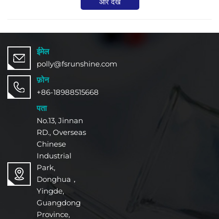
और देखें
दीर्घकालिक परिसंपत्ति सुरक्षा सुनिश्चित हो।
अंततः, उपयुक्त का चयन औद्योगिक कोटिंग भारी
उद्योगों में सेवा जीवन को बढ़ाने और रखरखाव
लागत को कम करने के लिए यह महत्वपूर्ण है।
ईमेल
polly@fsrunshine.com
फ़ोन
+86-18988515668
पता
No.13, Jinnan
RD., Overseas
Chinese
Industrial
Park,
Donghua，
Yingde,
Guangdong
Province,