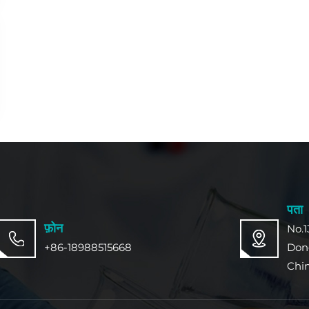
पता
फ़ोन
No.1
+86-18988515668
Don
Chi