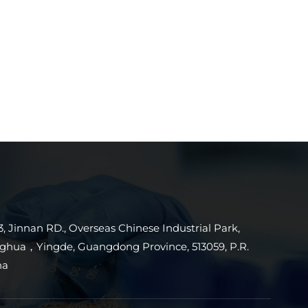
3, Jinnan RD., Overseas Chinese Industrial Park,
ghua，Yingde, Guangdong Province, 513059, P.R.
na