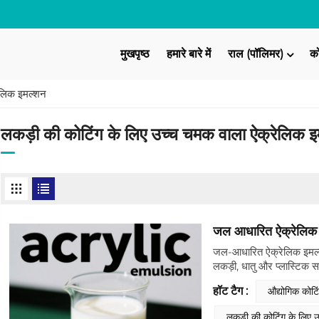
मुखपृष्ठ
हमारे बारे में
राल (पॉलिमर)
क
ेलिक इमल्शन
लकड़ी की कोटिंग के लिए उच्च चमक वाला ऐक्रेलिक 
जल आधारित ऐक्रेलिक इ
जल-आधारित ऐक्रेलिक इमल्शन
लकड़ी, धातु और प्लास्टिक 
में रंगा जा सकता है, यह कई
हॉट टैग :
औद्योगिक कोटि
के साथ स्प्रे, रोल या ब्रश
कोटिंग्स में तैयार किया जा
लकड़ी की कोटिंग के लिए 