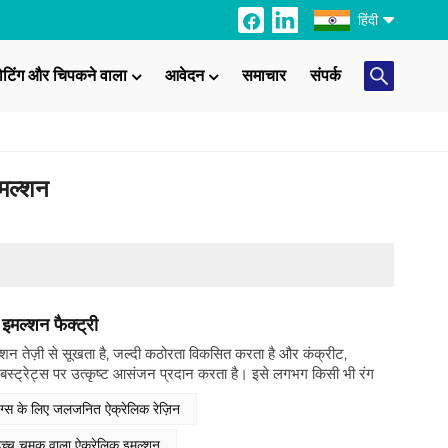
हिंदी
ोटिंग और चिपकने वाला
आवेदन
समाचार
संपर्क
English
Français
इमल्शन
Italiano
Русский
Español
Português
मल्शन फैक्ट्री
 तेज़ी से सूखता है, जल्दी कठोरता विकसित करता है और कंक्रीट,
日本語
सबस्ट्रेट्स पर उत्कृष्ट आसंजन प्रदान करता है। इसे लगभग किसी भी रंग
 प्रकार के रियोलॉजी संशोधकों को स्वीकार करता है और इसे कम से कम गंध
ंग्स के लिए जलजनित ऐक्रेलिक रेज़िन
Türkçe
 से लगाया जा सकता है। जब जल-आधारित एक्रिलेट रेज़िन को स्वच्छता
ता है, तो यह एकल-पैक सुविधा, कम गंध और सामान्य सैनिटाइज़र और
उच्च चमक वाला ऐक्रेलिक इमल्शन