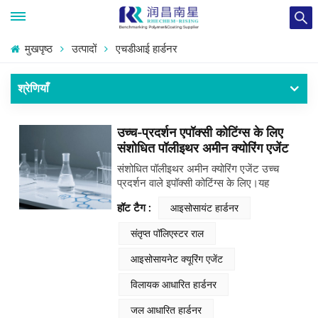
मुखपृष्ठ
उत्पादों
एचडीआई हार्डनर
श्रेणियाँ
उच्च-प्रदर्शन एपॉक्सी कोटिंग्स के लिए
संशोधित पॉलीइथर अमीन क्योरिंग एजेंट
संशोधित पॉलीइथर अमीन क्योरिंग एजेंट उच्च
प्रदर्शन वाले इपॉक्सी कोटिंग्स के लिए।यह
संशोधित पॉलीइथर अमीन क्योरिंग एजेंट उच्च-
हॉट टैग :
आइसोसायंट हार्डनर
प्रदर्शन वाले एपॉक्सी कोटिंग सिस्टम के लिए
डिज़ाइन किया गया एक प्रमुख घटक है। यह
संतृप्त पॉलिएस्टर राल
बेहतर लचीलापन, उत्कृष्ट रासायनिक प्रतिरोध
और विभिन्न सबस्ट्रेट्स पर उत्कृष्ट आसंजन
आइसोसायनेट क्यूरिंग एजेंट
प्रदान करता है।कम तापमान पर उपचार क्षमता
और आर्द्रता प्रतिरोध के साथ, यह चुनौतीपूर्ण
विलायक आधारित हार्डनर
वातावरण के लिए विशेष रूप से उपयुक्त है। यह
उत्पाद कम-वीओसी, जलजनित एपॉक्सी कोटिंग्स के
जल आधारित हार्डनर