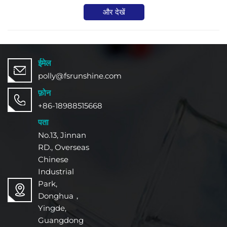
और देखें
ईमेल
polly@fsrunshine.com
फ़ोन
+86-18988515668
पता
No.13, Jinnan
RD., Overseas
Chinese
Industrial
Park,
Donghua，
Yingde,
Guangdong