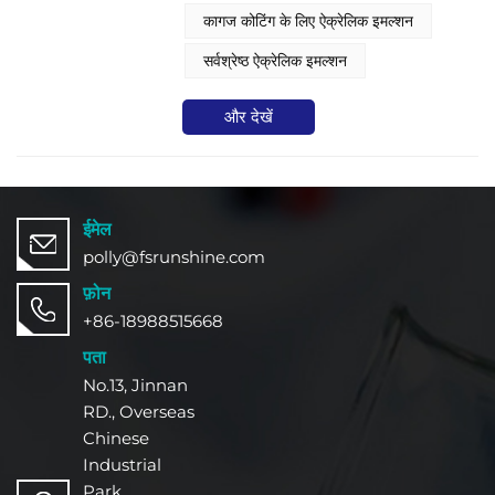
कागज कोटिंग के लिए ऐक्रेलिक इमल्शन
सर्वश्रेष्ठ ऐक्रेलिक इमल्शन
और देखें
ईमेल
polly@fsrunshine.com
फ़ोन
+86-18988515668
पता
No.13, Jinnan
RD., Overseas
Chinese
Industrial
Park,