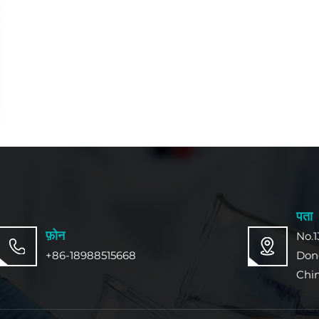
पता
फ़ोन
No.1
+86-18988515668
Don
Chi