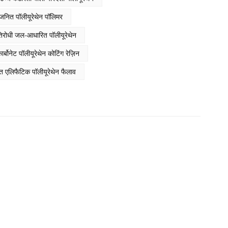
िशेषताओं और औद्योगिक अनुप्रयोगों का विस्तृत विश्लेषण दिया गया है:
Indonesia
जनित पॉलीयूरेथेन पॉलिमर
بالعربية
रतिरोधी जल-आधारित पॉलीयूरेथेन
हिंदी
्बोनेट पॉलीयूरेथेन कोटिंग रेज़िन
त एलिफैटिक पॉलीयूरेथेन फैलाव