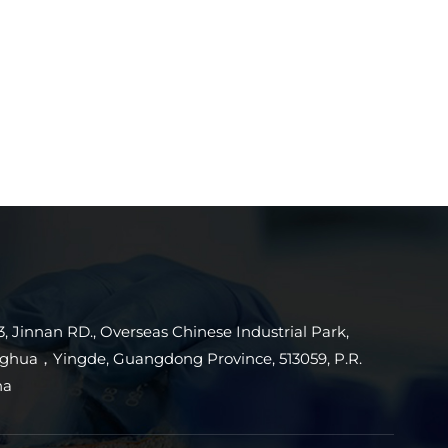
3, Jinnan RD., Overseas Chinese Industrial Park,
ghua，Yingde, Guangdong Province, 513059, P.R.
na