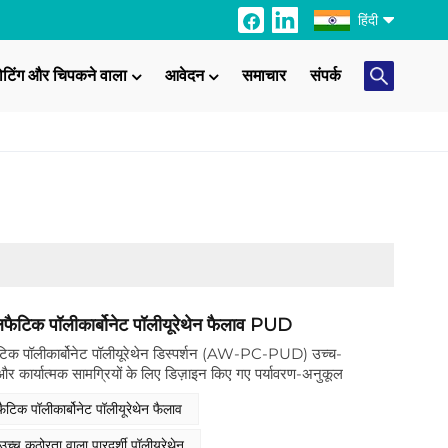
हिंदी
ोटिंग और चिपकने वाला
आवेदन
समाचार
संपर्क
English
Français
Italiano
Русский
Español
Português
टिक पॉलीकार्बोनेट पॉलीयूरेथेन फैलाव PUD
क पॉलीकार्बोनेट पॉलीयूरेथेन डिस्पर्शन (AW-PC-PUD) उच्च-
日本語
 और कार्यात्मक सामग्रियों के लिए डिज़ाइन किए गए पर्यावरण-अनुकूल
्रेणी का प्रतिनिधित्व करता है। इसकी अनूठी रासायनिक संरचना
टिक पॉलीकार्बोनेट पॉलीयूरेथेन फैलाव
Türkçe
र बैकबोन, कार्बोक्सिलेट एनियोनिक स्थिरीकरण और पॉलीकार्बोनेट
ी है, जिससे असाधारण अवरोधक गुण, स्थायित्व और पर्यावरण अनुकूलता
उच्च कठोरता वाला पारदर्शी पॉलीयूरेथेन