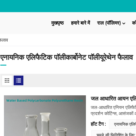
मुखपृष्ठ
हमारे बारे में
राल (पॉलिमर)
क
फैलाव
एनायनिक एलिफैटिक पॉलीकार्बोनेट पॉलीयूरेथेन फैलाव
जल आधारित आयन एलिफै
जल-आधारित एनियन एलिफैटि
प्रदर्शन कोटिंग्स, आसंजकों
पॉलिमर की एक अत्याधुनिक श
हॉट टैग :
एनायनिक एलिफै
एलिफैटिक पॉलीयूरेथेन पॉलिम
कार्यक्षमता का संयोजन करत
चमड़े की फिनिशिंग के लिए 